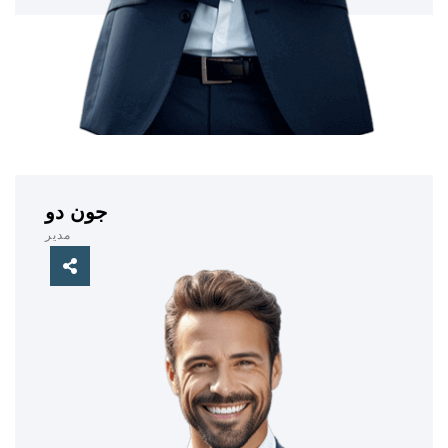
جون دو
مدير