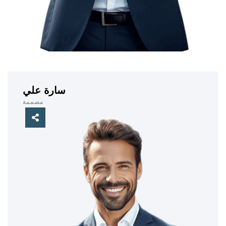
سارة علي
مصممة