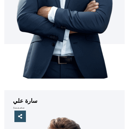
سارة علي
مصممة