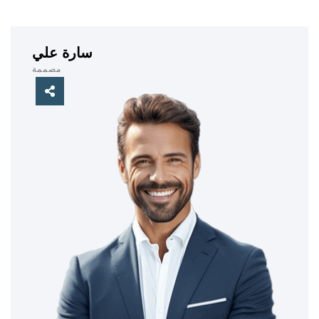
سارة علي
مصممة