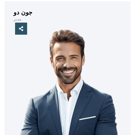
جون دو
مدير