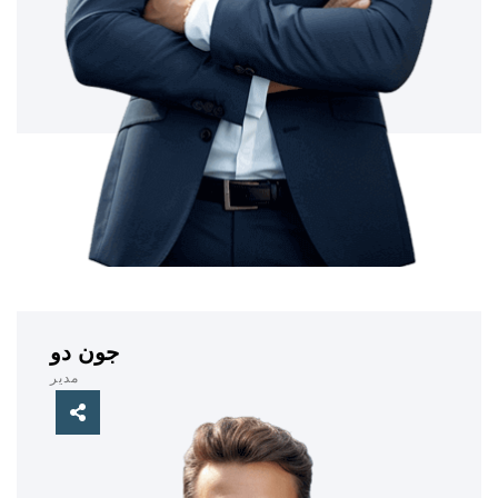
جون دو
مدير