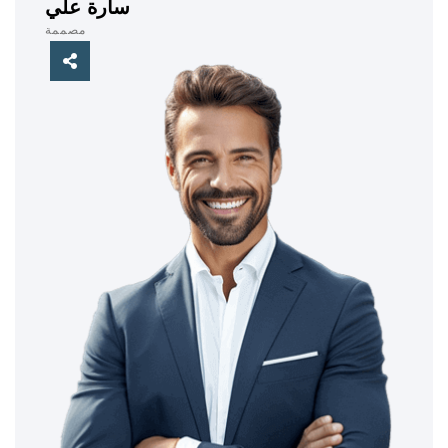
سارة علي
مصممة