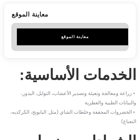
معاينة الموقع
معاينة الموقع
الخدمات الأساسية:
• زراعة ومعالجة وتعبئة وتصدير الأعشاب، التوابل، البذور،
والنباتات الطبية والعطرية
• الخضروات المجففة وخلطات الشاي (مثل: البابونج، الكركديه،
النعناع)